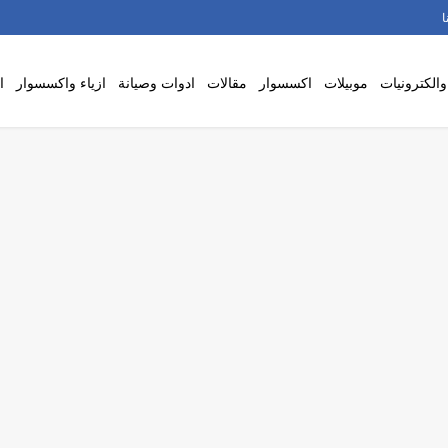
ا
والكترونيات
موبيلات
اكسسوار
مقالات
ادوات وصيانة
ازياء واكسسوار
ا