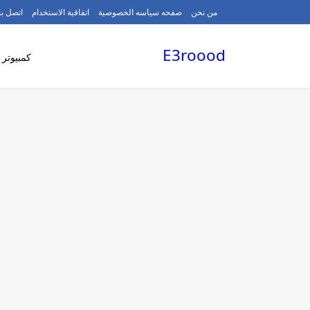
/
من نحن
صفحه سياسه الخصوصية
اتفاقية الاستخدام
اتصل بن
E3roood
كمبيوتر 