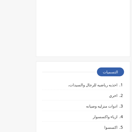
التسميات
احذيه رياضيه للرجال والسيدات،
اخري
ادوات منزليه وصيانه
ازياء واكسسوار
اكسسوا