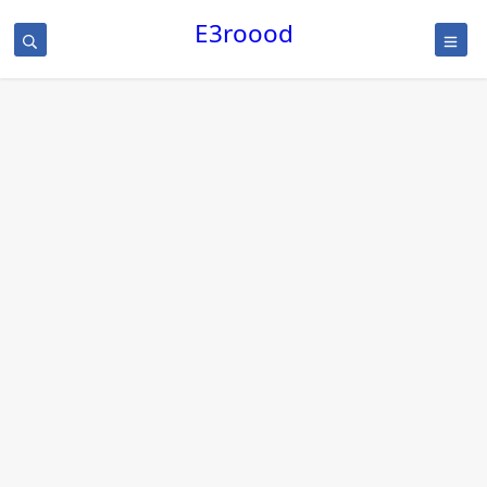
/
E3roood