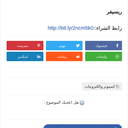
ريسيفر
رابط الشراء::
http://bit.ly/2ncm5k0
فيسبوك
تويتر
بنترست
واتساب
ريدايت
لينكدين
كمبيوتر والكترونيات
هل اعجبك الموضوع :