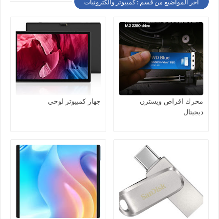
أخر المواضيع من قسم : كمبيوتر والكترونيات
محرك اقراص ويسترن
جهاز كمبيوتر لوحي
ديجيتال