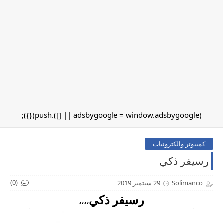
(adsbygoogle = window.adsbygoogle || []).push({});
كمبيوتر والكترونيات
رسيفر ذكي
(0)
Solimanco
29 سبتمبر 2019
رسيفر ذكي
،،،،