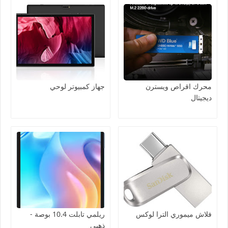
محرك اقراص ويسترن
جهاز كمبيوتر لوحي
ديجيتال
فلاش ميموري الترا لوكس
ريلمي تابلت 10.4 بوصة -
ذهبي