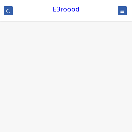
/
E3roood