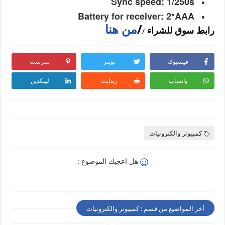
Sync speed: 1/250s
Battery for receiver: 2*AAA
/
من هنا
رابط سوق للشراء
/
فيسبوك
تويتر
بنترست
واتساب
ريدايت
لينكدين
كمبيوتر والكترونيات
هل اعجبك الموضوع :
أخر المواضيع من قسم : كمبيوتر والكترونيات