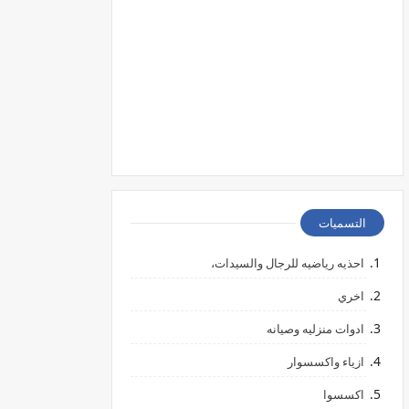
التسميات
احذيه رياضيه للرجال والسيدات،
اخري
ادوات منزليه وصيانه
ازياء واكسسوار
اكسسوا