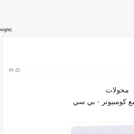
(adsbygoogle = window.adsbygoogle || []).push({});
(0)
محولات
 كومبيوتر - بي سي