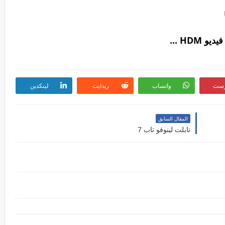
رست
واتساب
ريدايت
لينكدين
المقال السابق
تابلت لينوفو تاب 7