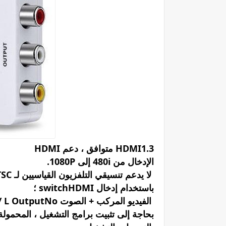
HDMI1.3 متوافق ، دعم HDMI
الإدخال من 480i إلى 1080P.
لا يدعم تنسيقي التلفزيون القياسيين لـ 3DSupports NTSC و PAL
باستخدام إدخال switchHDMI ؛
الفيديو المركب + الصوت R / L OutputNo
بحاجة إلى تثبيت برامج التشغيل ، المحمولة 