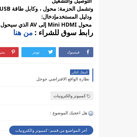
التوصيل والتشغيل
وتشمل الحزمة: محول ، وكابل طاقة USB
ودليل المستخدمإدخال:
محول Mini HDMI إلى AV الذي سيحول فيديو HDM ...
رابط سوق للشراء :
من هنا
فيسبوك
تويتر
بنت
المقال التالي
نظارة الواقع الافتراضي جوجل
كمبيوتر والكترونيات
هل اعجبك الموضوع :
أخر المواضيع من قسم : كمبيوتر والكترونيات