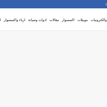
ا
والكترونيات
موبيلات
اكسسوار
مقالات
ادوات وصيانة
ازياء واكسسوار
ا