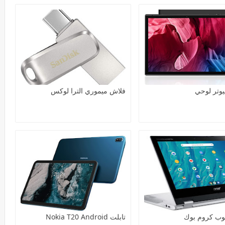
يوتر لوحي
فلاش ميموري الترا لوكس
توب كروم بوك
تابلت Nokia T20 Android