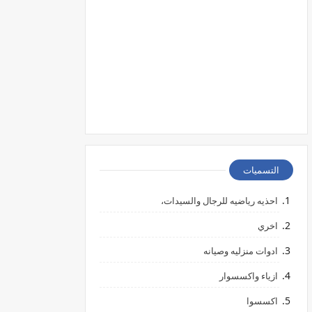
التسميات
احذيه رياضيه للرجال والسيدات،
اخري
ادوات منزليه وصيانه
ازياء واكسسوار
اكسسوا