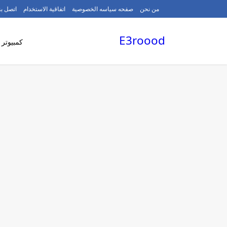
/
من نحن
صفحه سياسه الخصوصية
اتفاقية الاستخدام
اتصل بن
E3roood
كمبيوتر 