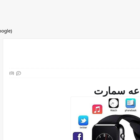
(adsbygoogle = window.adsbygoogle || []).push({});
(0)
عه سمارت