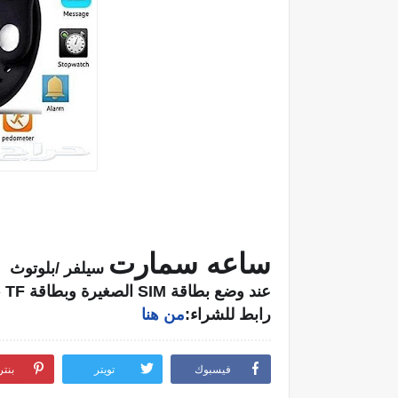
ساعه سمارت
سيلفر /بلوتوث
عند وضع بطاقة SIM الصغيرة وبطاقة TF ، ستعمل كهاتف ذكي ،
رابط للشراء:
من هنا
فيسبوك
تويتر
بنت