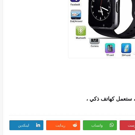
رست
واتساب
ريدايت
لينكدين