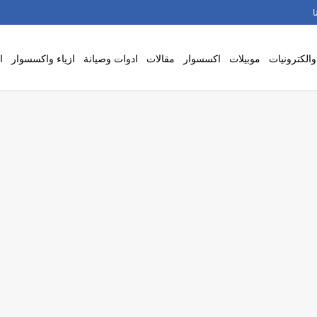
ا
والكترونيات
موبيلات
اكسسوار
مقالات
ادوات وصيانة
ازياء واكسسوار
ا