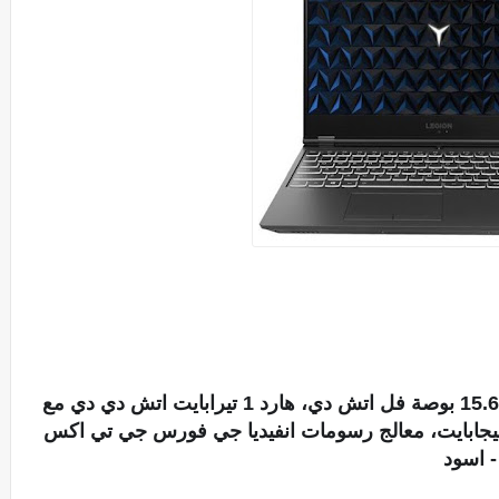
 Y540، معالج انتل كور i7-9750H، شاشة 15.6 بوصة فل اتش دي، هارد 1 تيرابايت اتش دي دي مع 
هارد 128 جيجابايت اس اس دي، رام 16 جيجابايت، معالج رسومات انفيديا جي فورس جي تي اكس 