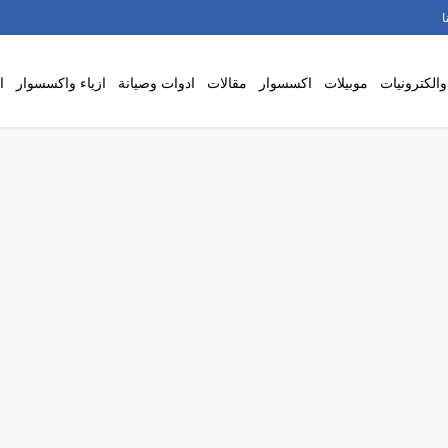
ا
والكترونيات
موبيلات
اكسسوار
مقالات
ادوات وصيانة
ازياء واكسسوار
ا