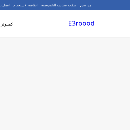
/
من نحن
صفحه سياسه الخصوصية
اتفاقية الاستخدام
اتصل بن
E3roood
كمبيوتر 