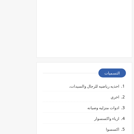
التسميات
احذيه رياضيه للرجال والسيدات،
اخري
ادوات منزليه وصيانه
ازياء واكسسوار
اكسسوا