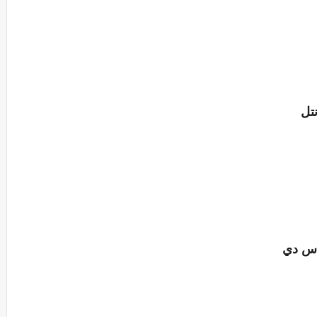
تل‎
اس دي