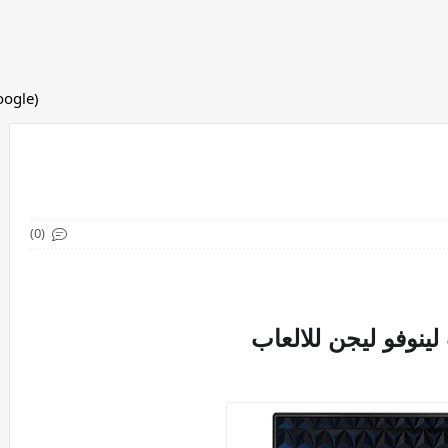
(adsbygoogle = window.adsbygoogle || []).push({});
(0)
ينوفو ليجن للالعاب