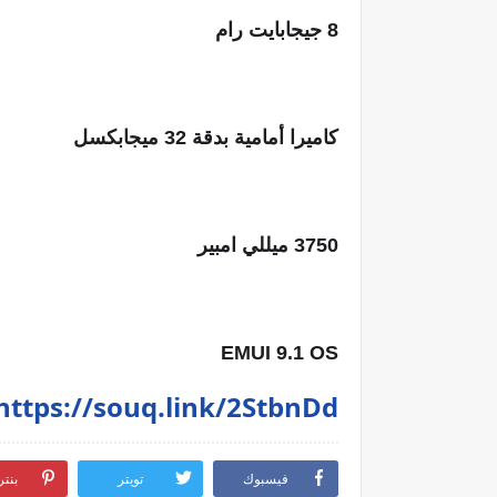
8 جيجابايت رام
كاميرا أمامية بدقة 32 ميجابكسل
3750 ميللي امبير
EMUI 9.1 OS
https://souq.link/2StbnDd
فيسبوك
تويتر
بنت