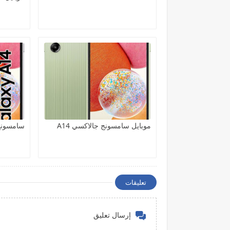
موبايل سامسونج جالاكسي A14
سامسونج جا
تعليقات
إرسال تعليق