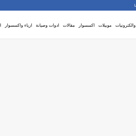
ا
والكترونيات
موبيلات
اكسسوار
مقالات
ادوات وصيانة
ازياء واكسسوار
ا