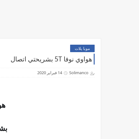
موبا يلات
هواوي نوفا 5T بشريحتي اتصال
Solimanco
14 فبراير 2020
هوا
بش