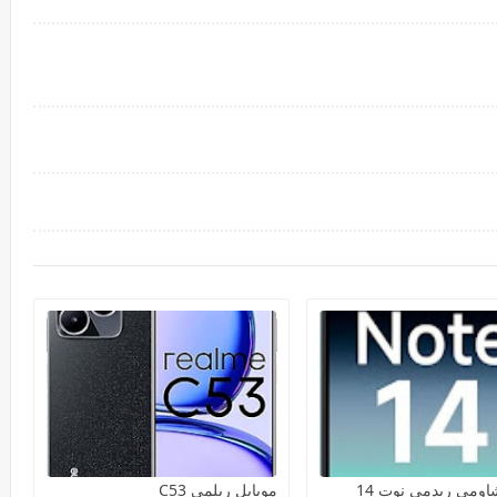
اومي ريدمي نوت 14
موبايل ريلمي C53