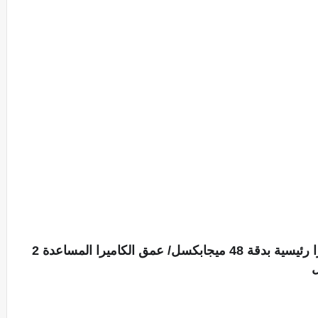
16 ميجابكسل بزاوية تصوير عريضة/ كاميرا رئيسية بدقة 48 ميجابكسل/ عمق الكاميرا المساعدة 2 