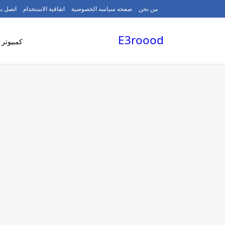
/
من نحن
صفحه سياسه الخصوصية
اتفاقية الاستخدام
اتصل بن
E3roood
كمبيوتر 