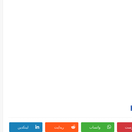
رست
واتساب
ريدايت
لينكدين