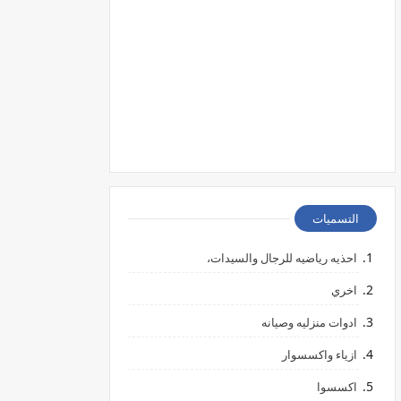
التسميات
احذيه رياضيه للرجال والسيدات،
اخري
ادوات منزليه وصيانه
ازياء واكسسوار
اكسسوا