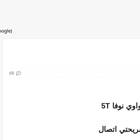
(adsbygoogle = window.adsbygoogle || []).push({});
(0)
وي نوفا 5T 
ريحتي اتصال