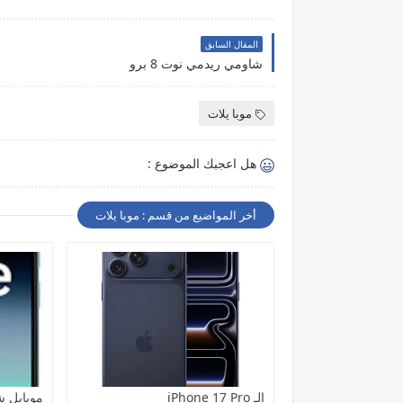
المقال السابق
شاومي ريدمي نوت 8 برو
موبا يلات
هل اعجبك الموضوع :
أخر المواضيع من قسم : موبا يلات
الـ iPhone 17 Pro
موبايل ش