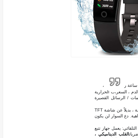
دم ، السعرات الحرارية
مات / الرسائل القصيرة
شاشة ملونة: تقنية ألوان IPS مقاس 0.96 بوصة ، بديلاً عن شاشة TFT
ية. دع السوار لن يكون
تلقائي: يعمل جهاز تتبع
القلب الديناميكي ،