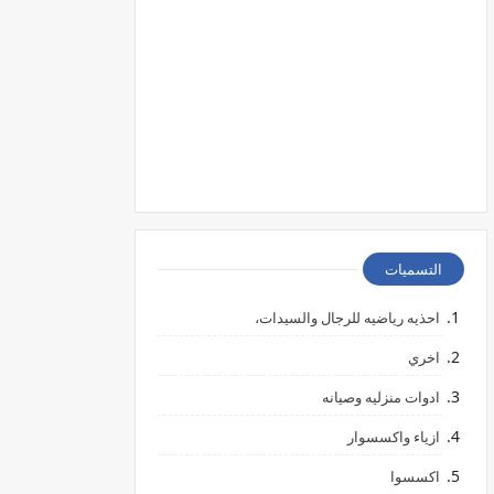
التسميات
احذيه رياضيه للرجال والسيدات،
اخري
ادوات منزليه وصيانه
ازياء واكسسوار
اكسسوا