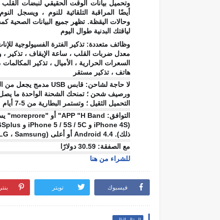
وتحميل بيانات الوقت الحقيقي لنبضات القلب إ
أيضًا المراقبة التلقائية للنوم ، ويسجل النو
وحالات اليقظة. تظهر جميع البيانات الصحية ك
لياقتك البدنية طوال اليوم
معدل ضربات القلب ، ساعة الإيقاف ، تذكير ، و
هاتف ، تذكير مستقر
التحميل الثقيل ؛ وتستمر البطارية من 5-7 أيام من التحميل الخفيف)
ذلك). Android 4.4 أو أعلى (Huawei Mate7 / P9 ، LG ، Samsung ، إلخ).
مع الصفقة: 30.59 دولارًا
للشراء من هنا
فيسبوك
تويتر
بنت
المقال التالي