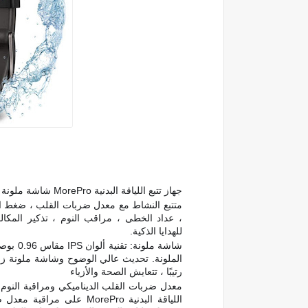
جهاز تتبع اللياقة البدنية MorePro شاشة ملونة ساعة رياضية ذكية ،
متتبع النشاط مع معدل ضربات القلب ، ضغط ال
، عداد الخطى ، مراقب النوم ، تذكير المكال
للهدايا الذكية.
الملونة. تحديث عالي الوضوح وشاشة ملونة زاه
رتيبًا ، تتعايش الصحة والأزياء
معدل ضربات القلب الديناميكي ومراقبة النوم ال
اللياقة البدنية MorePro على مراقبة معدل ضربات