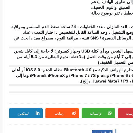
لى تطبيق الهاتف. يدعم
م العميق والنوم الخفيف
مخطط ، تقر بوضوح بحالة
وظائف متعددة: تذكير الفترة الفسيولوجية للإناث ، العد التنازلي ، عدد الخطوات ، 24 ساعة ضغط الدم المستمر ومراقبة
ضع التشغيل ، وجه الساعة القابل للتخصيص ، اختبار التعب ، عداد
السعرات الحرارية ، الأميال ، تذكير المكالمات ، الرسائل القصيرة / SNS تنبيه ، مراقبة النوم ، مصراع بعيد ، ابحث عن
لا حاجة لشاحن: قابس USB مدمج يجعل من السهل الشحن مع أي كتلة USB وجهاز كمبيوتر ؛ لا حاجة إلى كابل شحن
ورصيف شحن ؛ تمنحك الشحنة الواحدة ما يصل إلى 7 أيام من وقت العمل (ملاحظة: تدوم البطارية من 3-5 أيام من
التوافق: APP "H Band" أو "moreprore" يستلزم الهواتف الذكية مع Bluetooth 4.0. نظام الدعم: iOS 8.0 أو أعلى
(iPhone 4S و iPhone 5 / 5S / 5C و iPhone 6 / 6Splus و iPhone 7 / 7S plus و iPhone8 iPhoneX وما إلى
رست
واتساب
ريدايت
لينكدين
المقال السابق