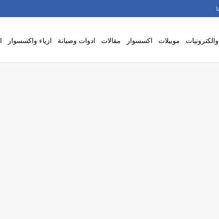
ا
والكترونيات
موبيلات
اكسسوار
مقالات
ادوات وصيانة
ازياء واكسسوار
ا