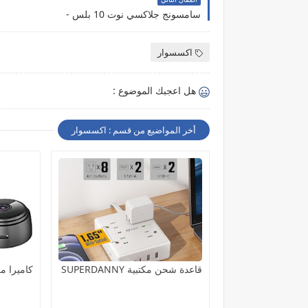
سامسونج جلاكسي نوت 10 بلس -
اكسسوار
هل اعجبك الموضوع :
أخر المواضيع من قسم : اكسسوار
قاعدة شحن مكتبية SUPERDANNY
كاميرا م