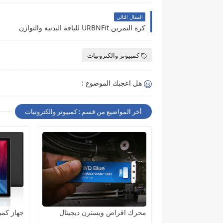
المقال التالي
كرة التمرين URBNFit للياقة البدنية والتوازن
كمبيوتر والكترونيات
هل اعجبك الموضوع :
أخر المواضيع من قسم : كمبيوتر والكترونيات
محرك اقراص ويسترن ديجيتال
جهاز كمب