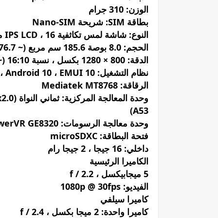
الوزن: 310 جرام
بطاقة SIM: شريحة Nano-SIM
النوع: شاشة لمس تكاثفية IPS LCD ، 16 مليون لون
الحجم: 8.0 بوصة 185.6 سم مربع (~ 76.7٪ نسبة الشاشة إلى الهيكل)
الدقة: 800 × 1280 بكسل ، نسبة 16:10 (~ 189 بكسل لكل بوصة)
نظام التشغيل: Android 10 ، EMUI 10 ، لا توجد خدمات Google Play
الرقاقة: Mediatek MT8768
A53)
وحدة معالجة الرسومات: PowerVR GE8320
فتحة البطاقة: microSDXC
داخلي: 16 جيجا ، 2 جيجا رام
الكاميرا الرئيسية
5 ميجابيكسل ، f / 2.2
الفيديو: 1080p @ 30fps
كاميرا سيلفي
كاميرا واحدة: 2 ميجا بكسل ، f / 2.4