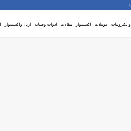
ا
والكترونيات
موبيلات
اكسسوار
مقالات
ادوات وصيانة
ازياء واكسسوار
ا