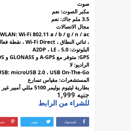
صوت
مكبر الصوت: نعم
3.5 ملم جاك: نعم
مجال الاتصالات
WLAN: Wi-Fi 802.11 a / b / g / n / ac
، ثنائي النطاق ، Wi-Fi Direct ، نقطة فعالة
البلوتوث: 5.0 ، A2DP ، LE
GPS: متوفر مع A-GPS و GLONASS و BDS
الراديو: لا
USB: microUSB 2.0 ، USB On-The-Go
المستشعرات: مقياس تسارع
بطارية ليثيوم بوليمر 5100 مللي أمبير غير قابلة للإزالة
جنيه 1,999
للشراء من الرابط
فيسبوك
تويتر
بنت