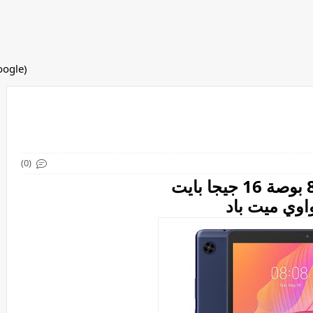
(adsbygoogle = window.adsbygoogle || []).push({});
(0)
اوي ميت باد