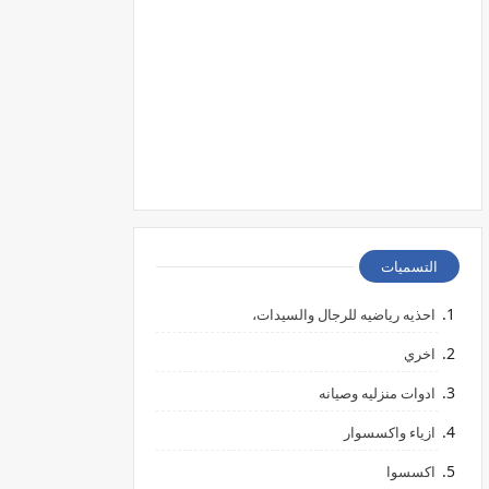
التسميات
احذيه رياضيه للرجال والسيدات،
اخري
ادوات منزليه وصيانه
ازياء واكسسوار
اكسسوا