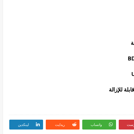
رست
واتساب
ريدايت
لينكدين