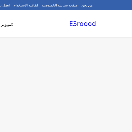
/
من نحن
صفحه سياسه الخصوصية
اتفاقية الاستخدام
اتصل بن
E3roood
كمبيوتر 