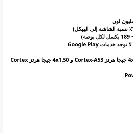
وحدة المعالجة المركزية: ثماني النواة (4x2.0 جيجا هرتز Cortex-A53 و 4x1.50 جيجا هرتز Cortex