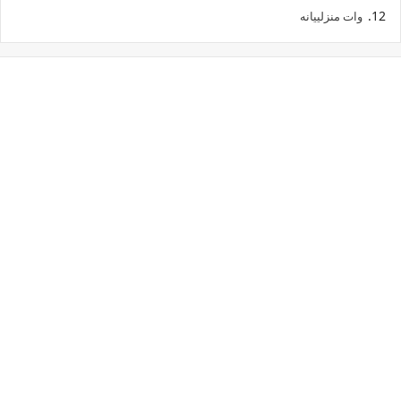
وات منزلييانه