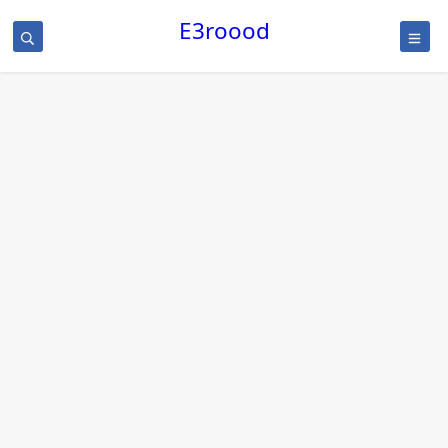
/
E3roood