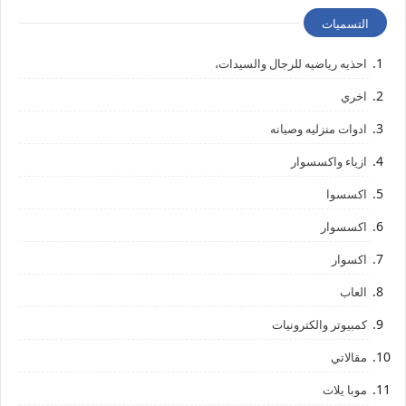
التسميات
احذيه رياضيه للرجال والسيدات،
اخري
ادوات منزليه وصيانه
ازياء واكسسوار
اكسسوا
اكسسوار
اكسوار
العاب
كمبيوتر والكترونيات
مقالاتي
موبا يلات