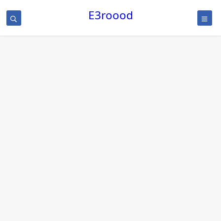
/
E3roood