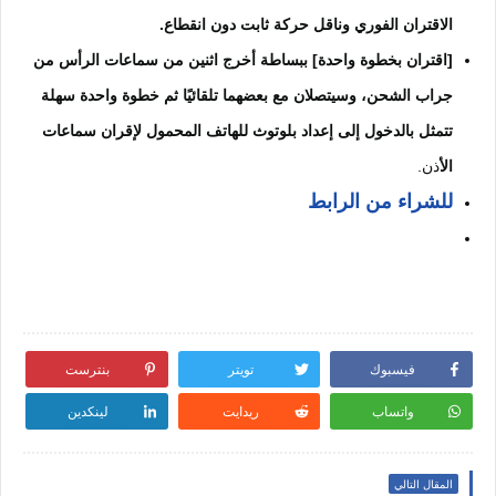
الاقتران الفوري وناقل حركة ثابت دون انقطاع.
[اقتران بخطوة واحدة] ببساطة أخرج اثنين من سماعات الرأس من
جراب الشحن، وسيتصلان مع بعضهما تلقائيًا ثم خطوة واحدة سهلة
تتمثل بالدخول إلى إعداد بلوتوث للهاتف المحمول لإقران سماعات
الأ
ذن.
للشراء من الرابط
فيسبوك
تويتر
بنترست
واتساب
ريدايت
لينكدين
المقال التالي