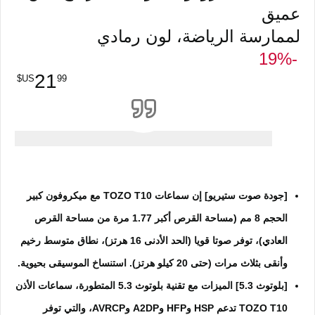
عميق
لممارسة الرياضة، لون رمادي
-19‎%‎
21
99
[جودة صوت ستيريو] إن سماعات TOZO T10 مع ميكروفون كبير
الحجم 8 مم (مساحة القرص أكبر 1.77 مرة من مساحة القرص
العادي)، توفر صوتا قويا (الحد الأدنى 16 هرتز)، نطاق متوسط رخيم
وأنقى بثلاث مرات (حتى 20 كيلو هرتز). استنساخ الموسيقى بحيوية.
[بلوتوث 5.3] الميزات مع تقنية بلوتوث 5.3 المتطورة، سماعات الأذن
TOZO T10 تدعم HSP وHFP وA2DP وAVRCP، والتي توفر