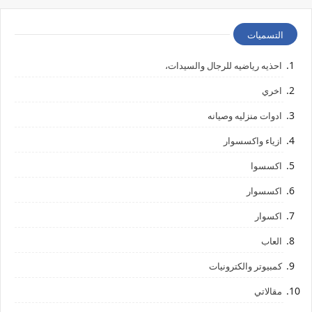
التسميات
احذيه رياضيه للرجال والسيدات،
اخري
ادوات منزليه وصيانه
ازياء واكسسوار
اكسسوا
اكسسوار
اكسوار
العاب
كمبيوتر والكترونيات
مقالاتي