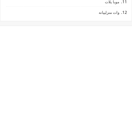
موبا يلات
وات منزلييانه