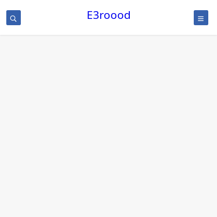
/
E3roood