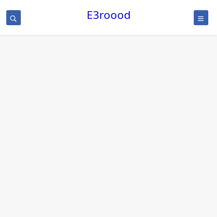
/
E3roood