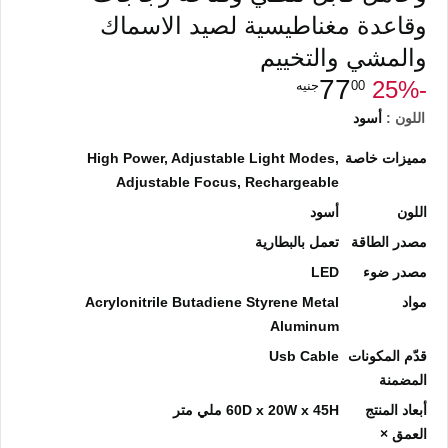
وقاعدة مغناطيسية لصيد الاسماك
والمشي والتخييم
77
-25‎%‎
00
جنيه
اللون :
أسود
مميزات خاصة
High Power, Adjustable Light Modes,
Adjustable Focus, Rechargeable
اللون
أسود
مصدر الطاقة
تعمل بالبطارية
مصدر ضوء
LED
مواد
Acrylonitrile Butadiene Styrene Metal
Aluminum
قدّم المكونات
Usb Cable
المضمنة
أبعاد المنتج
60D x 20W x 45H ملي متر
العمق ×