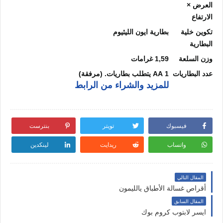
العرض ×
الارتفاع
تكوين خلية
بطارية ايون الليثيوم
البطارية
وزن السلعة
1,59 غرامات
عدد البطاريات
1 AA يتطلب بطاريات. (مرفقة)
للمزيد والشراء من الرابط
فيسبوك
تويتر
بنترست
واتساب
ريدايت
لينكدين
المقال التالي
أقراص غسالة الأطباق يالليمون
المقال السابق
ايسر لابتوب كروم بوك