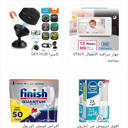
جهاز مراقبة الأطفال VTech
كاميرا SKY HUB
بشاشة
اقوي عرووض من امازون
أقراص فينيش باوربول