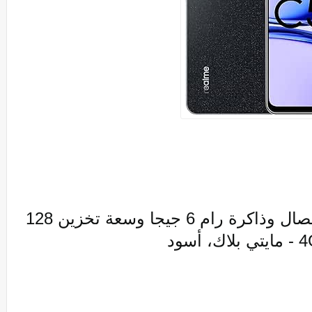
موبايل ريلمي C53 بشريحتين اتصال وذاكرة رام 6 جيجا وسعة تخزين 128