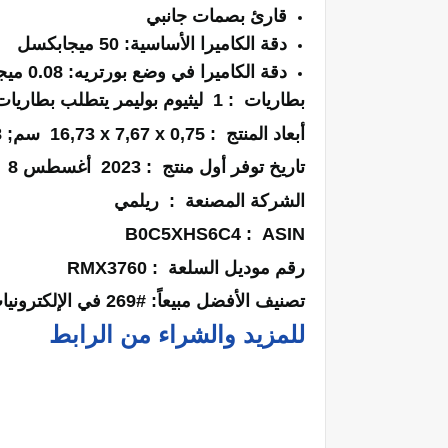
قارئ بصمات جانبي
دقة الكاميرا الأساسية: 50 ميجابكسل
دقة الكاميرا في وضع بورتريه: 0.08 ميجابكس
بطاريات ‏ : ‎
1 ليثيوم بوليمر يتطلب بطاريات. (مرفقة)
أبعاد المنتج ‏ : ‎
16,73 x 7,67 x 0,75 سم; 0,18 جرامات
تاريخ توفر أول منتج ‏ : ‎
2023 أغسطس 8
الشركة المصنعة ‏ : ‎
ريلمي
ASIN ‏ : ‎
B0C5XHS6C4
رقم موديل السلعة ‏ : ‎
RMX3760
تصنيف الأفضل مبيعاً:
#269 في الإلكترونيات والصور
للمزيد والشراء من الرابط