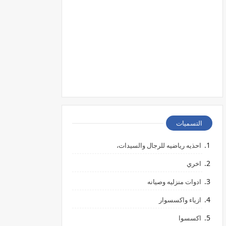
التسميات
احذيه رياضيه للرجال والسيدات،
اخري
ادوات منزليه وصيانه
ازياء واكسسوار
اكسسوا