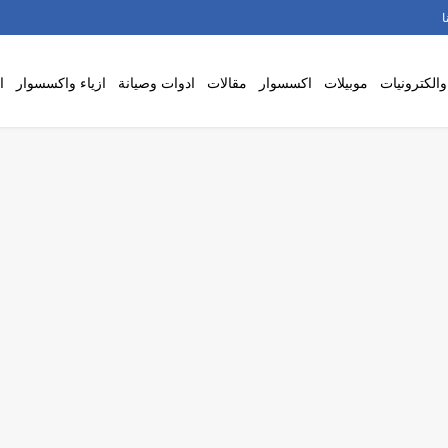
ا
والكترونيات
موبيلات
اكسسوار
مقالات
ادوات وصيانة
ازياء واكسسوار
ا