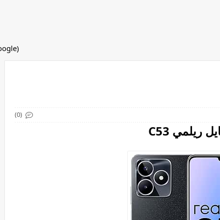
(adsbygoogle = window.adsbygoogle || []).push({});
(0)
يل ريلمي C53