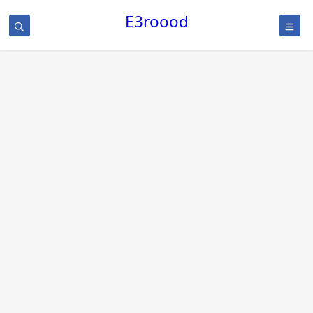
/
E3roood