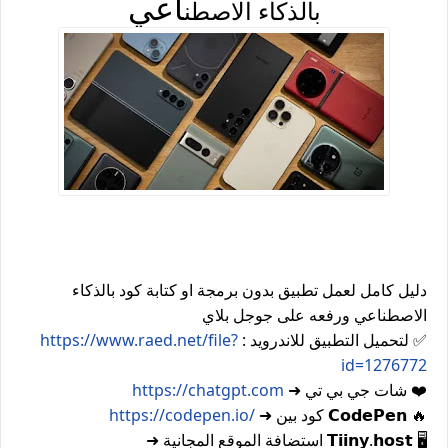
اعي
بالذكاء الاصطن
دليل كامل لعمل تطبيق بدون برمجة او كتابة كود بالذكاء
الاصطناعي ورفعه على جوجل بلاي
✅
لتحميل التطبيق للاندرويد :
https://www.raed.net/file?
id=1276772
❤️
شات جي بي تي ➜
https://chatgpt.com
🔥
𝗖𝗼𝗱𝗲𝗣𝗲𝗻 كود بين ➜
https://codepen.io/
🖥️
𝗧𝗶𝗶𝗻𝘆.𝗵𝗼𝘀𝘁 استضافة الموقع المجانية ➜