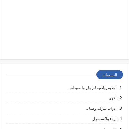
التسميات
احذيه رياضيه للرجال والسيدات،
اخري
ادوات منزليه وصيانه
ازياء واكسسوار
اكسسوا