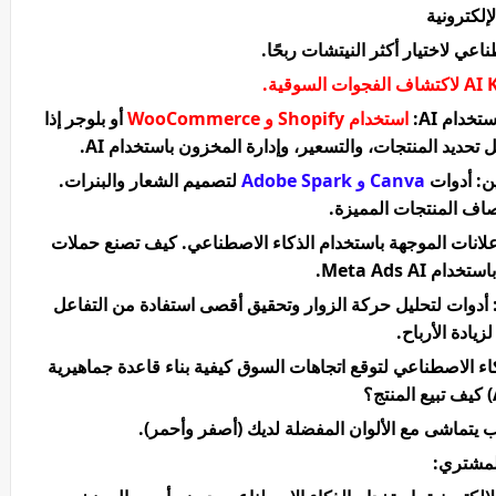
إلكترونية
اعي لاختيار أكثر النيتشات ربحًا.
خدام AI:
استخدام Shopify و WooCommerce
أو بلوجر إذا
تحديد المنتجات، والتسعير، وإدارة المخزون باستخدام AI.
ن: أدوات
Canva و Adobe Spark
لتصميم الشعار والبنرات.
يجيات تسويق ذكية باستخدام AI: الإعلانات الموجهة باستخدام الذكاء الاصطناعي. كيف تصنع حملات
Meta Ads .
حليل البيانات والأرباح باستخدام أدوات AI: أدوات لتحليل حركة الزوار وتحقيق أقصى استفادة من التفاعل
يادة الأرباح.
اء الاصطناعي لتوقع اتجاهات السوق كيفية بناء قاعدة جماهيرية
ماشى مع الألوان المفضلة لديك (أصفر وأحمر).
للمشتري: