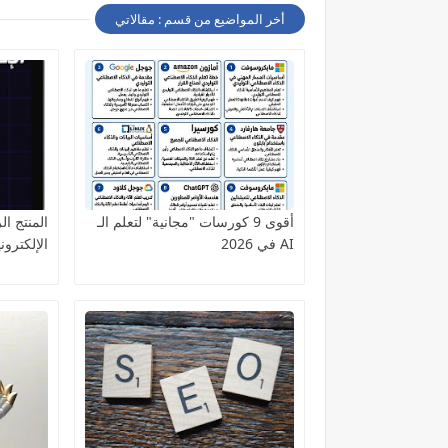
أخر المواضيع من قسم : مقالاتي
أقوى 9 كورسات "مجانية" لتعلم الـ
المنتج ال
AI في 2026
الإلكترون