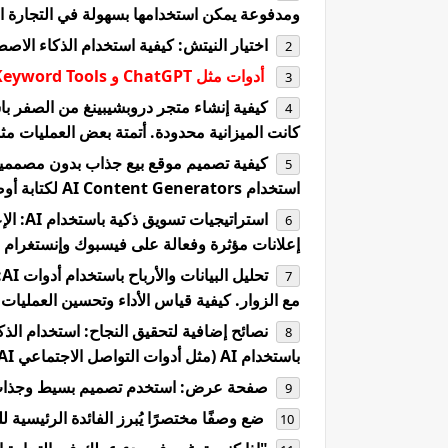
ومدفوعة يمكن استخدامها بسهولة في التجارة ال
اختيار النيتش: كيفية استخدام الذكاء الاصطن
أدوات مثل ChatGPT و AI Keyword Tools لاكتشاف الفجوات السوقية.
كيفية إنشاء متجر دروبشيبينغ من الصفر باست
كانت الميزانية محدودة. أتمتة بعض العمليات مثل 
كيفية تصميم موقع بيع جذاب بدون مصممي
استخدام AI Content Generators لكتابة أوصاف المنتجات المميزة.
استرات
إعلانات مؤثرة وفعالة على فيسبوك وإنستغرام باستخدام AI
ت
مع الزوار. كيفية قياس الأداء وتحسين العمليات لز
نصائح إضافية لتحقيق النجاح: استخدام الذك
باستخدام AI (مثل أدوات التواصل الاجتماعي AI) كيف تبيع المنتج؟
صفحة عرض: استخدم تصميم بسيط وجذاب يت
ضع وصفًا مختصرًا يُبرز الفائدة الرئيسية 