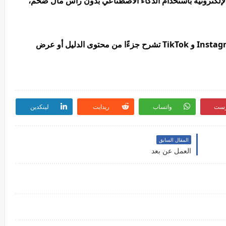
لإلكترونية باستخدام الذكاء الاصطناعي بدون رأس مال ضخم،
استخدم ريلز وفيديوهات قصيرة على Instagram و TikTok تشرح جزءًا من محتوى الدليل أو عرض
رست
واتساب
ريدايت
لينكدين
المقال السابق
العمل عن بعد