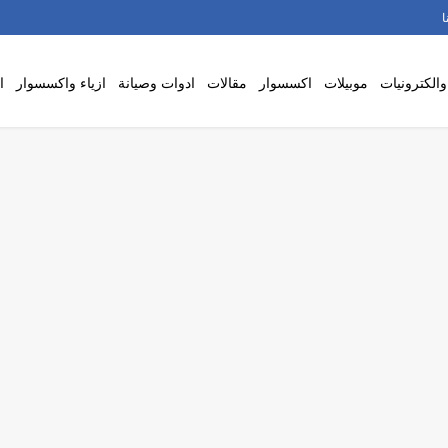
ا
والكترونيات
موبيلات
اكسسوار
مقالات
ادوات وصيانة
ازياء واكسسوار
ا