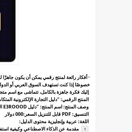
· أفكار رائعة لمنتج رقمي يمكن أن يكون جاهزًا للبيع 
خصوصًا إذا كنت تستهدف السوق العربي أو الدول
إليك فكرة جاهزة بالكامل، تتماشى مع اسم متج
المنتج الرقمي: "دليل التجارة الإلكترونية المتك
وصف المنتج: اسم المنتج: "دليل E3ROOOD الشامل لبدء مشروع دروبشيبينغ باستخدام الذكاء الاصطناعي"
التنسيق: PDF قابل للتنزيل السعر:000 دولار
اللغة: عربية وإنجليزية محتوى الدليل:
مقدمة عن الذكاء الاصطناعي وكيفية استف