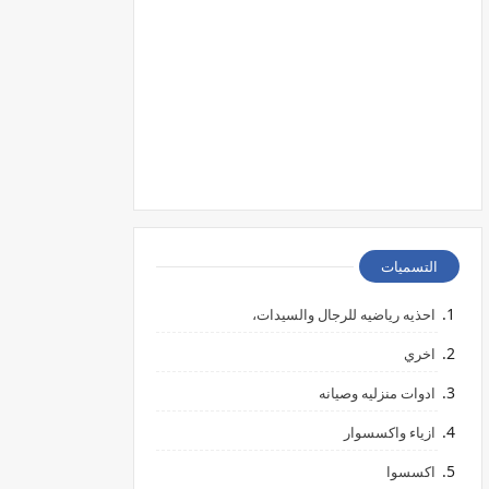
التسميات
احذيه رياضيه للرجال والسيدات،
اخري
ادوات منزليه وصيانه
ازياء واكسسوار
اكسسوا