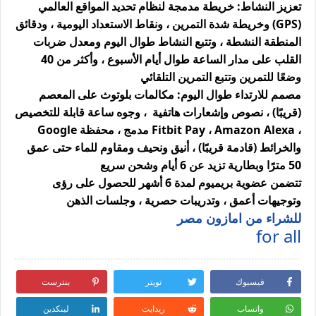
تعزيز النشاط: خريطة مدمجة لنظام تحديد المواقع العالمي
(GPS) وخريطة شدة التمرين ، ونقاط الاستعداد اليومية ، ودقائق
المنطقة النشطة ، وتتبع النشاط طوال اليوم ومعدل ضربات
القلب على مدار الساعة طوال أيام الأسبوع ، وأكثر من 40
وضعًا للتمرين وتتبع التمرين التلقائي
مصمم للارتداء طوال اليوم: مكالمات بلوتوث على المعصم
(قريبًا) ، نصوص وإشعارات هاتفية ، وجوه ساعة قابلة للتخصيص
، Fitbit Pay ، Amazon Alexa مدمج ، محفظة Google
والخرائط (قادمة قريبًا) ، أنيق ونحيف ومقاوم للماء حتى عمق
50 مترًا وبطارية تزيد عن 6 أيام وشحن سريع
تتضمن عضوية بريميوم لمدة 6 أشهر للحصول على رؤى
وتوجيهات أعمق ، وتدريبات حصرية ، وجلسات الذهن
للشراء من امازون مصر
for all
فيسبوك
تويتر
بنترست
واتساب
ريدايت
لينكدين