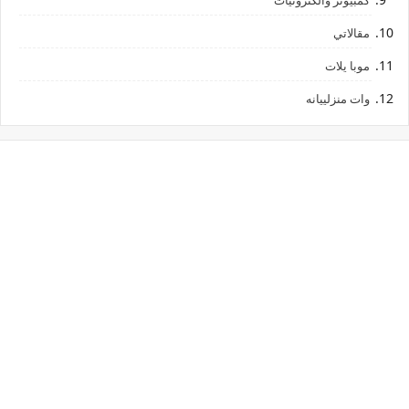
كمبيوتر والكترونيات
مقالاتي
موبا يلات
وات منزلييانه