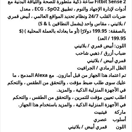
Fitbit Sense 2 ساعة ذكية متطورة للصحة واللياقة البدنية مع
أدوات لإدارة الإجهاد والنوم ، تطبيق ECG ، SpO2 ، معدل
ضربات القلب 24/7 ونظام تحديد المواقع العالمي ، أبيض قمري
/ بلاتيني ، مقاس واحد (يشمل النطاقين S & L)
بالصفقة:
199.95 دولارًا (أو ما يعادله بالعملة المحلية ) ($
199.95 / العد)
اللون: أبيض قمري / بلاتيني
ضباب أزرق / ذهبي شاحب
قمري أبيض / بلاتيني
الظل الرمادي / الجرافيت
تم اعتماد هذا الجهاز من قبل أمازون. مع Alexa المدمج ، ما
عليك سوى طلب ضبط مؤقت ، والتحقق من الطقس ، والتحكم
في الأجهزة المنزلية الذكية ، والمزيد.
اطلب تعيين مؤقت للتمرين ، والتحقق من الطقس ، والتحكم
في الأجهزة المنزلية الذكية ، والمزيد باستخدام هذا الجهاز.
ماركة
فيتبيت
أسلوب
عصري
اللون
قمري أبيض / بلاتيني