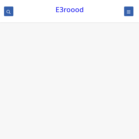
/
E3roood